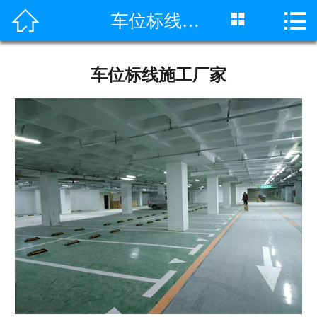



车位标线施工厂家
网站首页

公司简介
车位标线施工厂家
产品展示
新闻中心
施工案例
工程案例
视频中心
联系我们